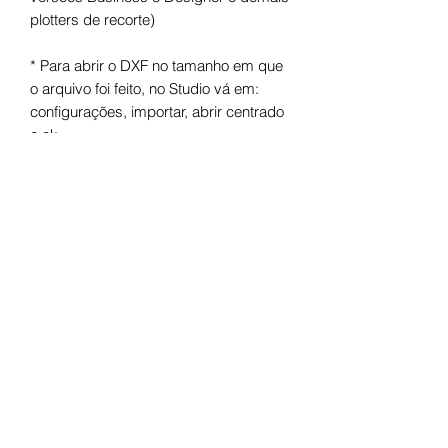
plotters de recorte)
* Para abrir o DXF no tamanho em que
o arquivo foi feito, no Studio vá em:
configurações, importar, abrir centrado
e ok.
Arquivo digital para máquinas de corte.
Após o pagamento você receberá um
link para fazer o download.
Termos de uso
Licença de Uso Pessoal
Você não pode:
- Doá-lo em formato digital ou físico;