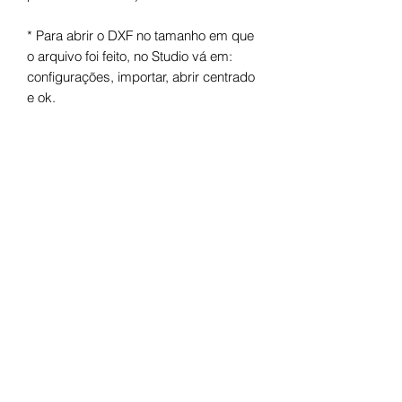
* Para abrir o DXF no tamanho em que
o arquivo foi feito, no Studio vá em:
configurações, importar, abrir centrado
e ok.
Arquivo digital para máquinas de corte.
Após o pagamento você receberá um
link para fazer o download.
Termos de uso
Licença de Uso Pessoal
Você não pode:
- Doá-lo em formato digital ou físico;
- Trocá-lo em formato digital ou físico;