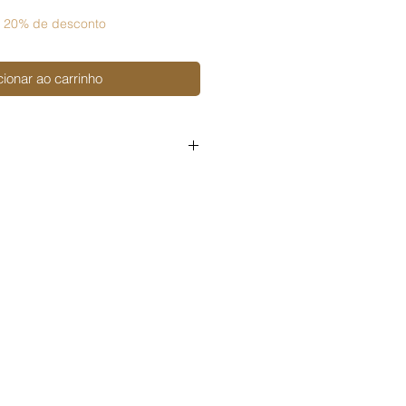
 20% de desconto
cionar ao carrinho
soal
igital ou físico;
 digital ou físico;
 digital ou físico.
o arquivo em um produto pronto
ini álbuns, etc. ou em kits de
ré-cortado), é preciso adquirir a
ercial,
disponível aqui na loja.