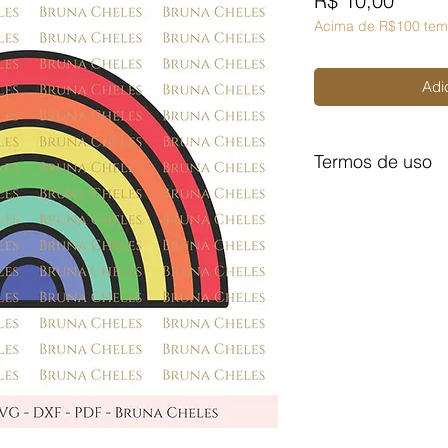
R$ 10,00
Acima de R$100 tem
Adi
Termos de uso
Licença de Uso Pes
Você não pode:
- Doá-lo em formato d
- Trocá-lo em formato
- Vendê-lo em formato
Para comercializar 
(quadros, páginas, m
aula com o arquivo p
Licença de Uso Com