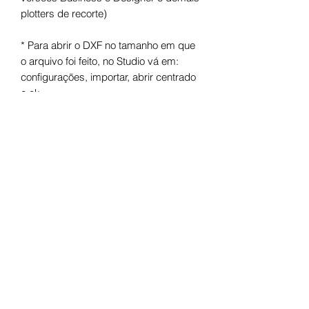
plotters de recorte)
* Para abrir o DXF no tamanho em que
o arquivo foi feito, no Studio vá em:
configurações, importar, abrir centrado
e ok.
Arquivo digital para máquinas de corte.
Após o pagamento você receberá um
link para fazer o download.
Termos de uso
Licença de Uso Pessoal
Você não pode:
- Doá-lo em formato digital ou físico;