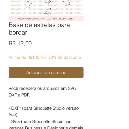
Base de estrelas para
bordar
Preço
R$ 12,00
Acima de R$100 tem 20% de desconto
Adicionar ao carrinho
Você receberá os arquivos em SVG,
DXF e PDF.
- DXF* (para Silhouette Studio versão
free)
- SVG (para Silhouette Studio nas
versões Business e Designer e demais