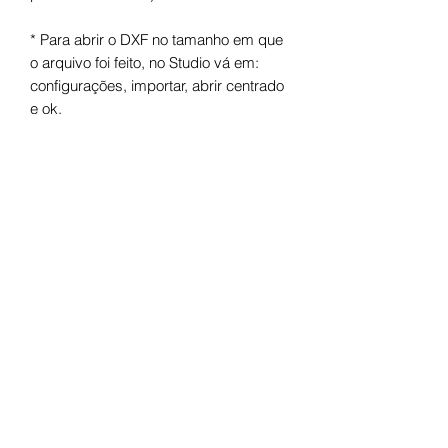
* Para abrir o DXF no tamanho em que
o arquivo foi feito, no Studio vá em:
configurações, importar, abrir centrado
e ok.
Arquivo digital para máquinas de corte.
Após o pagamento você receberá um
link para fazer o download.
Termos de uso
Licença de Uso Pessoal
Você não pode:
- Doá-lo em formato digital ou físico;
- Trocá-lo em formato digital ou físico;