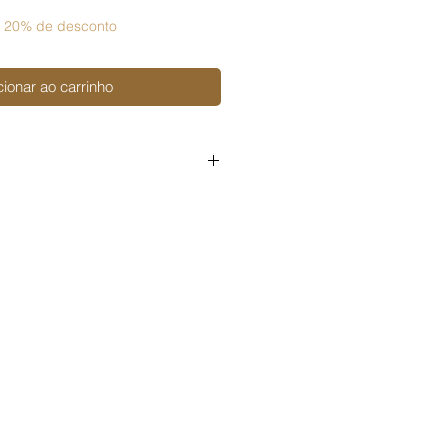
 20% de desconto
cionar ao carrinho
soal
igital ou físico;
 digital ou físico;
 digital ou físico.
o arquivo em um produto pronto
ini álbuns, etc. ou em kits de
ré-cortado), é preciso adquirir a
ercial,
disponível aqui na loja.