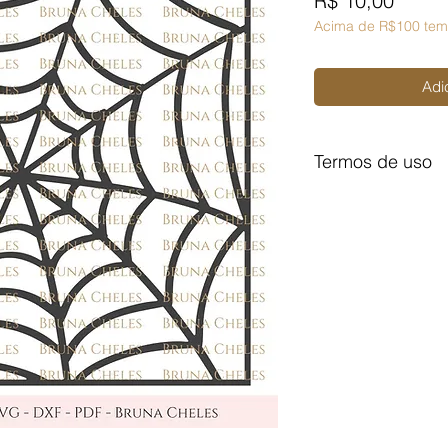
R$ 10,00
Acima de R$100 tem
Adi
Termos de uso
Licença de Uso Pes
Você não pode:
- Doá-lo em formato d
- Trocá-lo em formato
- Vendê-lo em formato
Para comercializar 
(quadros, páginas, m
aula com o arquivo p
Licença de Uso Com