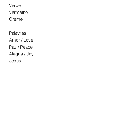
Verde
Vermelho
Creme
Palavras:
Amor / Love
Paz / Peace
Alegria / Joy
Jesus
Embalagem com 4 unidades.
Tamanho aproximado 5cm.
INFORMAÇÕES DO
PRODUTO
Produto feito sob encomenda.