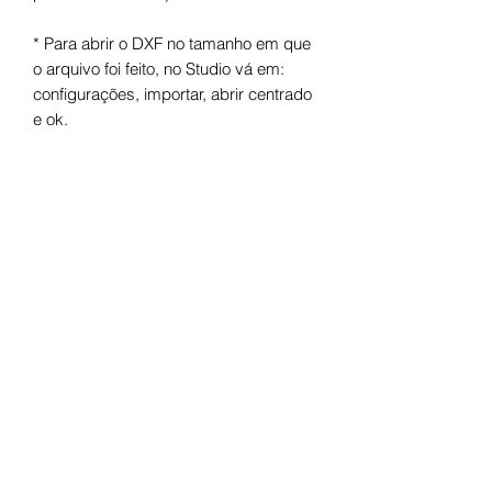
* Para abrir o DXF no tamanho em que
o arquivo foi feito, no Studio vá em:
configurações, importar, abrir centrado
e ok.
Arquivo digital para máquinas de corte.
Após o pagamento você receberá um
link para fazer o download.
Termos de uso
Licença de Uso Pessoal
Você não pode:
- Doá-lo em formato digital ou físico;
- Trocá-lo em formato digital ou físico;