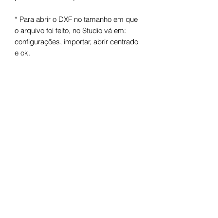
* Para abrir o DXF no tamanho em que
o arquivo foi feito, no Studio vá em:
configurações, importar, abrir centrado
e ok.
Arquivo digital para máquinas de corte.
Após o pagamento você receberá um
link para fazer o download.
Termos de uso
Licença de Uso Pessoal
Você não pode:
- Doá-lo em formato digital ou físico;
- Trocá-lo em formato digital ou físico;