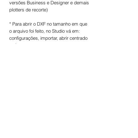
versões Business e Designer e demais
plotters de recorte)
* Para abrir o DXF no tamanho em que
o arquivo foi feito, no Studio vá em:
configurações, importar, abrir centrado
e ok.
Arquivo digital para máquinas de corte.
Após o pagamento você receberá um
link para fazer o download.
Termos de uso
Licença de Uso Pessoal
Você não pode: