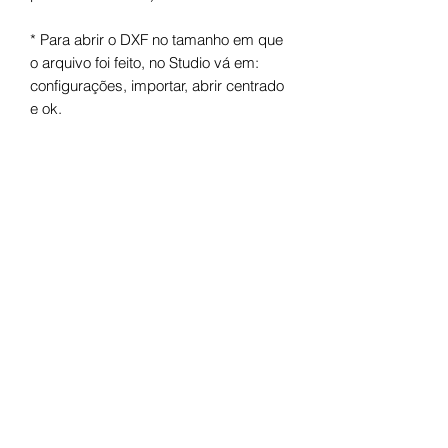
* Para abrir o DXF no tamanho em que
o arquivo foi feito, no Studio vá em:
configurações, importar, abrir centrado
e ok.
Arquivo digital para máquinas de corte.
Após o pagamento você receberá um
link para fazer o download.
Termos de uso
Licença de Uso Pessoal
Você não pode:
- Doá-lo em formato digital ou físico;
- Trocá-lo em formato digital ou físico;