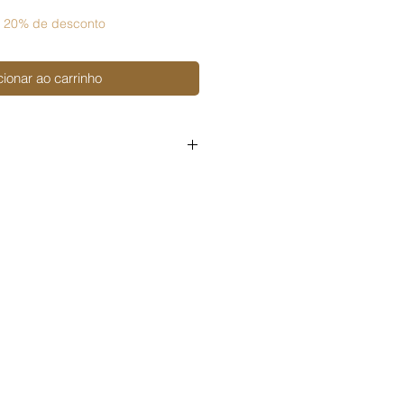
 20% de desconto
cionar ao carrinho
soal
igital ou físico;
 digital ou físico;
 digital ou físico.
o arquivo em um produto pronto
ini álbuns, etc. ou em kits de
ré-cortado), é preciso adquirir a
ercial,
disponível aqui na loja.