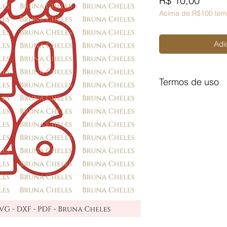
R$ 10,00
Acima de R$100 tem
Adi
Termos de uso
Licença de Uso Pes
Você não pode:
- Doá-lo em formato d
- Trocá-lo em formato
- Vendê-lo em formato
Para comercializar 
(quadros, páginas, m
aula com o arquivo p
Licença de Uso Com