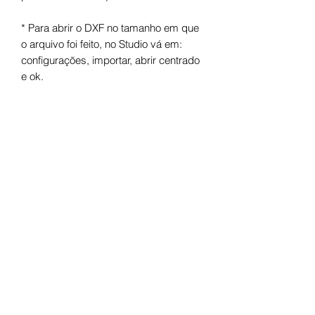
* Para abrir o DXF no tamanho em que
o arquivo foi feito, no Studio vá em:
configurações, importar, abrir centrado
e ok.
Arquivo digital para máquinas de corte.
Após o pagamento você receberá um
link para fazer o download.
Termos de uso
Licença de Uso Pessoal
Você não pode:
- Doá-lo em formato digital ou físico;
- Trocá-lo em formato digital ou físico;