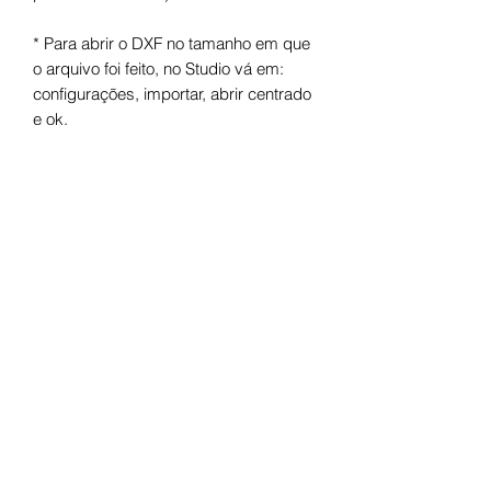
* Para abrir o DXF no tamanho em que
o arquivo foi feito, no Studio vá em:
configurações, importar, abrir centrado
e ok.
Arquivo digital para máquinas de corte.
Após o pagamento você receberá um
link para fazer o download.
Termos de uso
Licença de Uso Pessoal
Você não pode:
- Doá-lo em formato digital ou físico;
- Trocá-lo em formato digital ou físico;