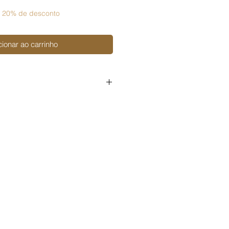
 20% de desconto
cionar ao carrinho
soal
igital ou físico;
 digital ou físico;
 digital ou físico.
o arquivo em um produto pronto
ini álbuns, etc. ou em kits de
ré-cortado), é preciso adquirir a
ercial,
disponível aqui na loja.