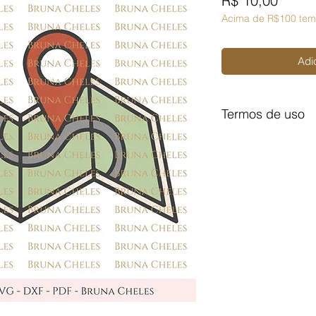
R$ 10,00
Acima de R$100 tem
Adi
Termos de uso
Licença de Uso Pes
Você não pode:
- Doá-lo em formato d
- Trocá-lo em formato
- Vendê-lo em formato
Para comercializar 
(quadros, páginas, m
aula com o arquivo p
Licença de Uso Com