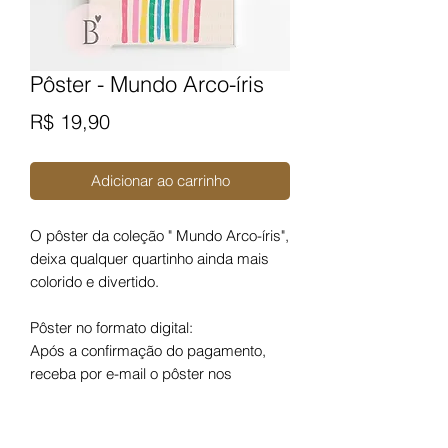
Pôster - Mundo Arco-íris
Preço
R$ 19,90
Adicionar ao carrinho
O pôster da coleção " Mundo Arco-íris",
deixa qualquer quartinho ainda mais
colorido e divertido.
Pôster no formato digital:
Após a confirmação do pagamento,
receba por e-mail o pôster nos
tamanhos A3 e A4, imprima em casa
ou em uma gráfica rápida de sua
preferência.