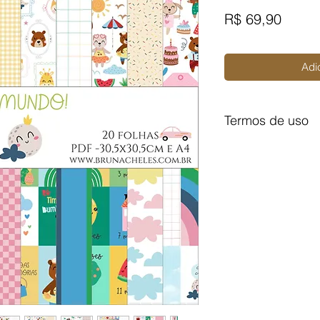
Preço
R$ 69,90
Adi
Termos de uso
Você não pode:
- Doá-la em formato d
- Trocá-la em formato
- Vendê-la em formato
Você pode:
- Produzir um item 
- Produzir um item 
- Produzir um item 
pequena escala.