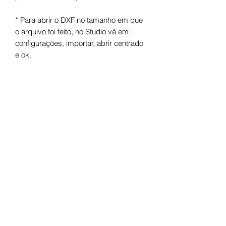
* Para abrir o DXF no tamanho em que
o arquivo foi feito, no Studio vá em:
configurações, importar, abrir centrado
e ok.
Arquivo digital para máquinas de corte.
Após o pagamento você receberá um
link para fazer o download.
Termos de uso
Licença de Uso Pessoal
Você não pode:
- Doá-lo em formato digital ou físico;
- Trocá-lo em formato digital ou físico;