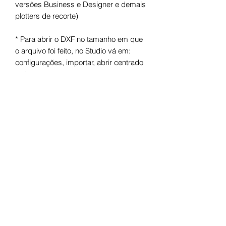
versões Business e Designer e demais
plotters de recorte)
* Para abrir o DXF no tamanho em que
o arquivo foi feito, no Studio vá em:
configurações, importar, abrir centrado
e ok.
Arquivo digital para máquinas de corte.
Após o pagamento você receberá um
link para fazer o download.
Termos de uso
Licença de Uso Pessoal
Você não pode: